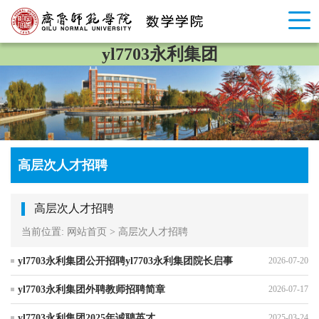
yl7703永利集团
高层次人才招聘
高层次人才招聘
当前位置:
网站首页
>
高层次人才招聘
yl7703永利集团公开招聘yl7703永利集团院长启事
2026-07-20
yl7703永利集团外聘教师招聘简章
2026-07-17
yl7703永利集团2025年诚聘英才
2025-03-24