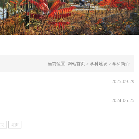
当前位置:
网站首页
>
学科建设
>
学科简介
2025-09-29
2024-06-25
下页
尾页