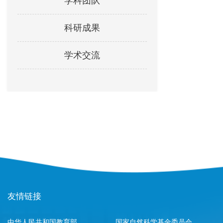
学科团队
科研成果
学术交流
友情链接
中华人民共和国教育部
国家自然科学基金委员会