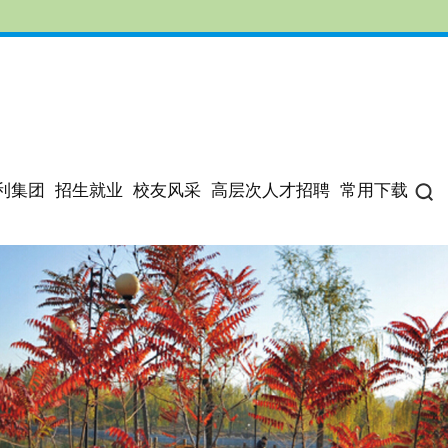
利集团
招生就业
校友风采
高层次人才招聘
常用下载