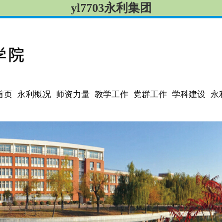
yl7703永利集团
首页
永利概况
师资力量
教学工作
党群工作
学科建设
永