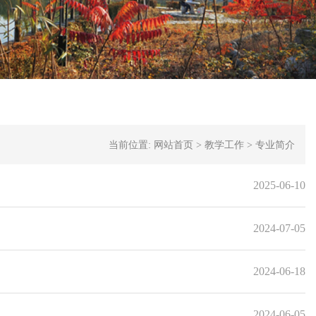
当前位置:
网站首页
>
教学工作
>
专业简介
2025-06-10
2024-07-05
2024-06-18
2024-06-05