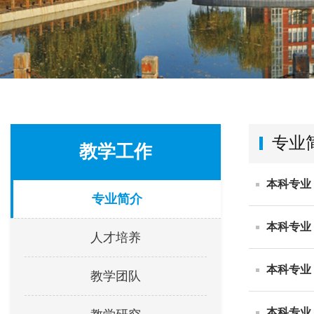
专业
教学工作
​本科专
专业简介
本科专业
人才培养
本科专业
教学团队
本科专业