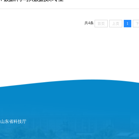
共4条
首页
上页
1
山东省科技厅