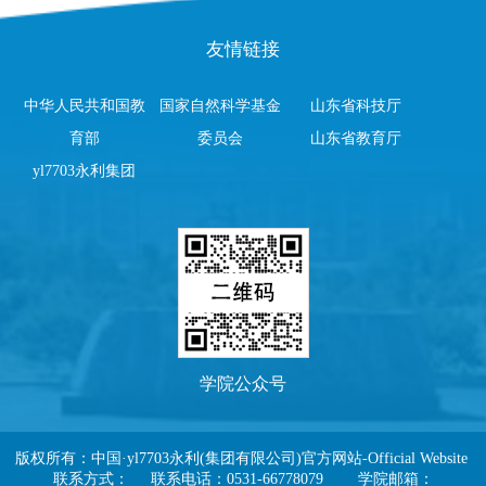
友情链接
中华人民共和国教
国家自然科学基金
山东省科技厅
育部
委员会
山东省教育厅
yl7703永利集团
学院公众号
版权所有：中国·yl7703永利(集团有限公司)官方网站-Official Website
联系方式：
联系电话：0531-66778079
学院邮箱：