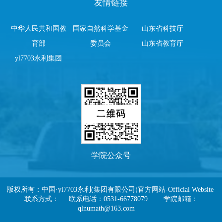
友情链接
中华人民共和国教
国家自然科学基金
山东省科技厅
育部
委员会
山东省教育厅
yl7703永利集团
学院公众号
版权所有：中国·yl7703永利(集团有限公司)官方网站-Official Website
联系方式：
联系电话：0531-66778079
学院邮箱：
qlnumath@163.com