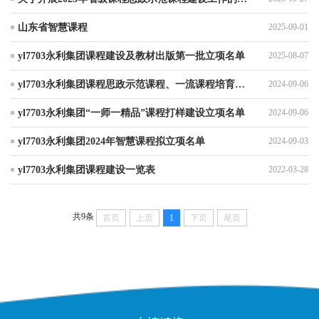
山东省智慧课程
2025-09-01
yl7703永利集团课程建设及教材出版第一批立项名单
2025-08-07
yl7703永利集团课程思政示范课程、一流课程培育立项名单
2024-09-06
yl7703永利集团“一师一精品”课程打样建设立项名单
2024-09-06
yl7703永利集团2024年智慧课程拟立项名单
2024-09-03
yl7703永利集团课程建设一览表
2022-03-28
共9条
首页
上页
1
下页
尾页